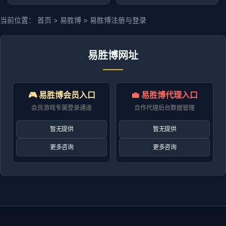
当前位置：
首页 >
易胜博
> 易胜博注册与登录
易胜博网址
🎮 易胜博会员入口
💼 易胜博代理入口
会员游戏专属登录通道
合作代理后台数据管理
暂无提供
暂无提供
更多咨询
更多咨询