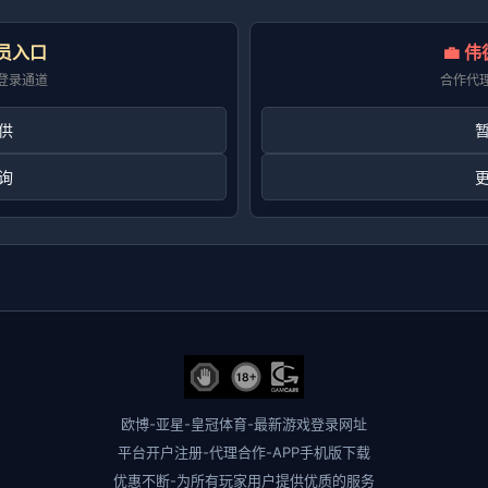
会员入口
💼 
登录通道
合作代
供
询
欧博-亚星-皇冠体育-最新游戏登录网址
平台开户注册-代理合作-APP手机版下载
优惠不断-为所有玩家用户提供优质的服务