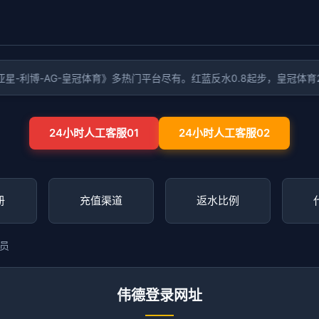
利博-AG-皇冠体育》多热门平台尽有。红蓝反水0.8起步，皇冠体育2
24小时人工客服01
24小时人工客服02
册
充值渠道
返水比例
会员
伟德登录网址