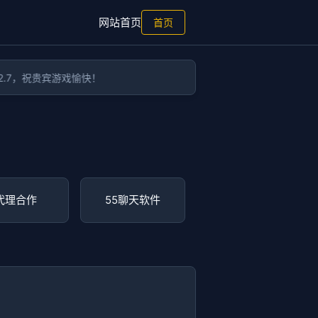
网站首页
首页
.7，祝贵宾游戏愉快！
代理合作
55聊天软件