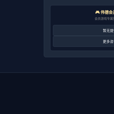
🎮 伟德
会员游戏专属
暂无提
更多咨