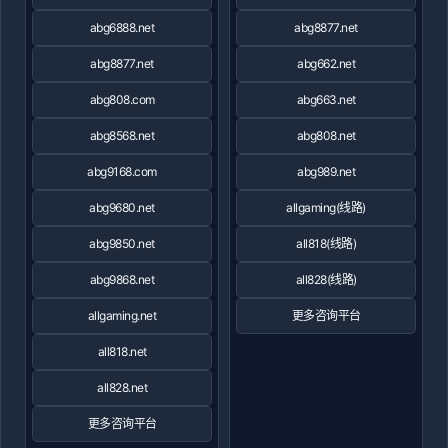
abg6888.net
abg8877.net
abg8877.net
abg662.net
abg808.com
abg663.net
abg8568.net
abg808.net
abg9168.com
abg989.net
abg9680.net
allgaming(线路)
abg9850.net
all818(线路)
abg9868.net
all828(线路)
allgaming.net
更多咨询平台
all818.net
all828.net
更多咨询平台