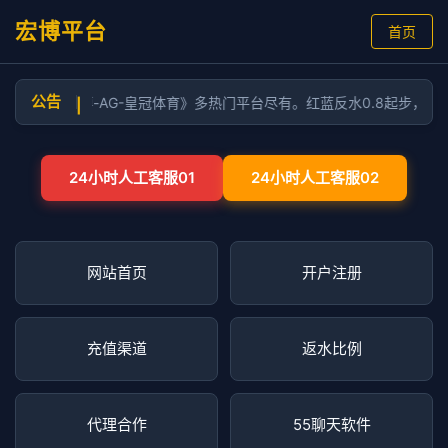
宏博平台
首页
公告
-亚星-利博-AG-皇冠体育》多热门平台尽有。红蓝反水0.8起步，皇冠
|
24小时人工客服01
24小时人工客服02
网站首页
开户注册
充值渠道
返水比例
代理合作
55聊天软件