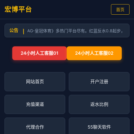
宏博平台
首页
公告
-亚星-利博-AG-皇冠体育》多热门平台尽有。红蓝反水0.8起步，皇冠
|
24小时人工客服01
24小时人工客服02
网站首页
开户注册
充值渠道
返水比例
代理合作
55聊天软件