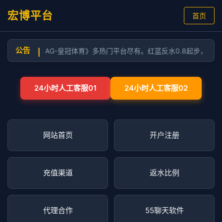
宏博平台
首页
公告
-亚星-利博-AG-皇冠体育》多热门平台尽有。红蓝反水0.8起步，皇冠
|
24小时人工客服01
24小时人工客服02
网站首页
开户注册
充值渠道
返水比例
代理合作
55聊天软件