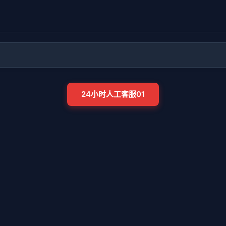
24小时人工客服01