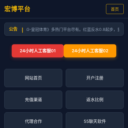
宏博平台
首页
公告
亚星-利博-AG-皇冠体育》多热门平台尽有。红蓝反水0.8起步，皇冠体
|
24小时人工客服01
24小时人工客服02
网站首页
开户注册
充值渠道
返水比例
代理合作
55聊天软件