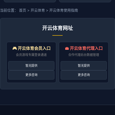
当前位置：
首页 >
开云体育
> 开云体育使用指南
开云体育网址
🎮 开云体育会员入口
💼 开云体育代理入口
会员游戏专属登录通道
合作代理后台数据管理
暂无提供
暂无提供
更多咨询
更多咨询