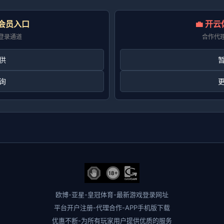
育会员入口
💼 开
登录通道
合作代
供
询
欧博-亚星-皇冠体育-最新游戏登录网址
平台开户注册-代理合作-APP手机版下载
优惠不断-为所有玩家用户提供优质的服务