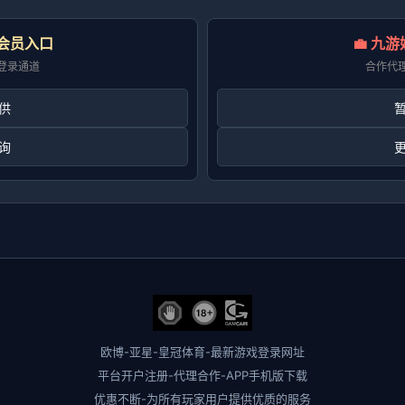
乐会员入口
💼 九
登录通道
合作代
供
询
欧博-亚星-皇冠体育-最新游戏登录网址
平台开户注册-代理合作-APP手机版下载
优惠不断-为所有玩家用户提供优质的服务