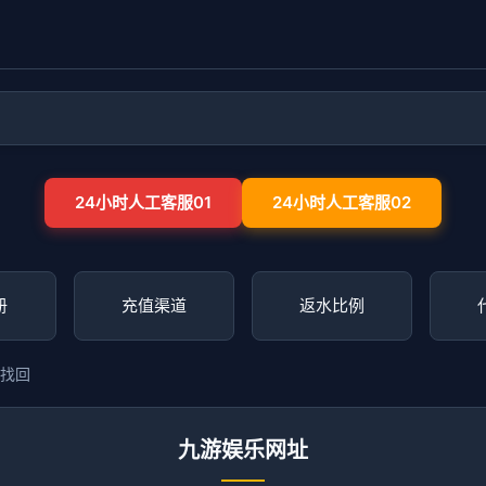
24小时人工客服01
24小时人工客服02
册
充值渠道
返水比例
户找回
九游娱乐网址