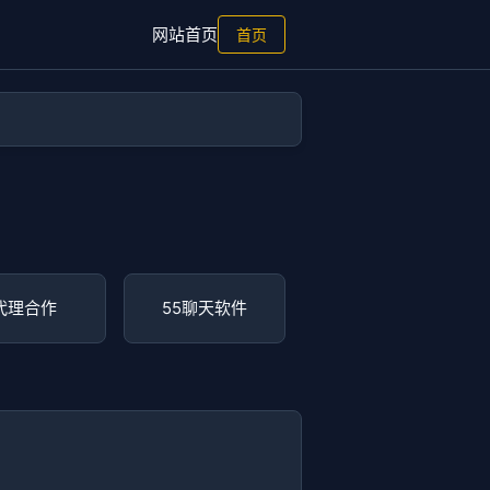
网站首页
首页
代理合作
55聊天软件