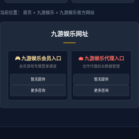
当前位置：
首页 >
九游娱乐
> 九游娱乐官方网站
九游娱乐网址
🎮 九游娱乐会员入口
💼 九游娱乐代理入口
会员游戏专属登录通道
合作代理后台数据管理
暂无提供
暂无提供
更多咨询
更多咨询