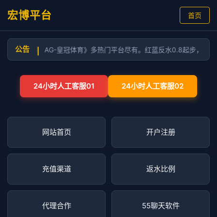
宏博平台
首页
公告
-亚星-利博-AG-皇冠体育》多热门平台尽有。红蓝反水0.8起步，皇冠
|
24小时人工客服01
24小时人工客服02
网站首页
开户注册
充值渠道
返水比例
代理合作
55聊天软件