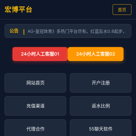
宏博平台
首页
公告
-亚星-利博-AG-皇冠体育》多热门平台尽有。红蓝反水0.8起步，皇冠
|
24小时人工客服01
24小时人工客服02
网站首页
开户注册
充值渠道
返水比例
代理合作
55聊天软件